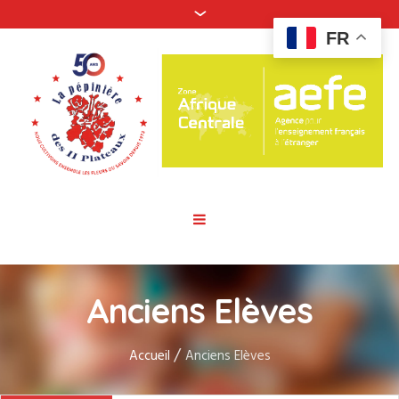
FR
Anciens Elèves
/
Accueil
Anciens Elèves