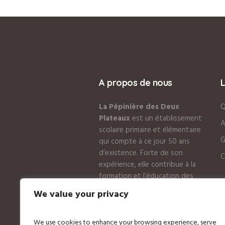
A propos de nous
La Pépinière des Deux
Q
Plateaux
est un établissement
A
scolaire primaire et élémentaire
G
qui compte à ce jour 50 ans
d’existence. Forte de son
C
expérience, elle contribue à la
formation et l’éducation des
tous petits
We value your privacy
We use cookies to enhance your browsing experience, serve