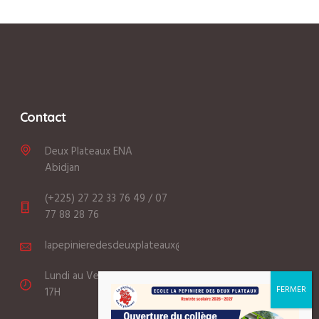
Contact
Deux Plateaux ENA
Abidjan
(+225) 27 22 33 76 49 / 07
77 88 28 76
lapepinieredesdeuxplateaux@gmail.com
Lundi au Vendredi: 8:00 -
17H