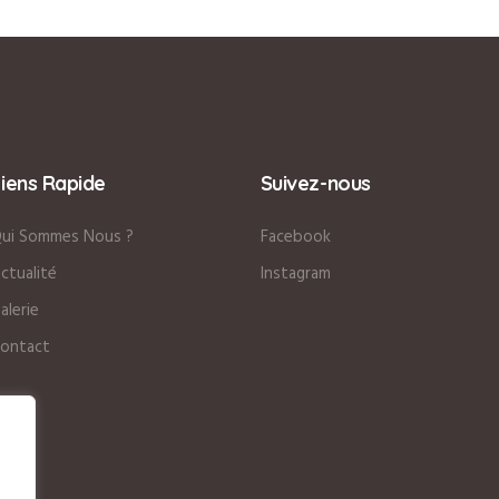
Liens Rapide
Suivez-nous
ui Sommes Nous ?
Facebook
ctualité
Instagram
alerie
ontact