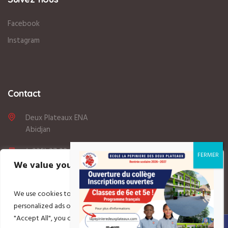
Facebook
Instagram
Contact
Deux Plateaux ENA
Abidjan
(+225) 27 22 33 76 49 / 07 77 88 28 76
We value your privacy
lapepinieredesdeuxplateaux@gmail.com
We use cookies to enhance your browsing experience, serve
Lundi au Vendredi: 8:00 - 17H
personalized ads or content, and analyze our traffic. By clicking
"Accept All", you consent to our use of cookies.