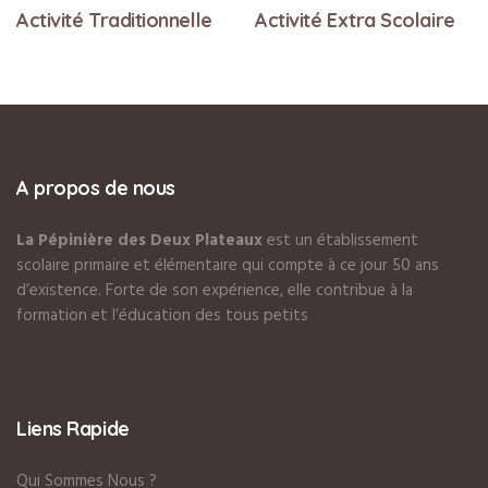
Activité Traditionnelle
Activité Extra Scolaire
A propos de nous
La Pépinière des Deux Plateaux
est un établissement
scolaire primaire et élémentaire qui compte à ce jour 50 ans
d’existence. Forte de son expérience, elle contribue à la
formation et l’éducation des tous petits
Liens Rapide
Qui Sommes Nous ?