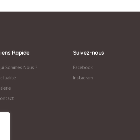
Liens Rapide
Suivez-nous
ui Sommes Nous ?
Facebook
ctualité
Instagram
alerie
ontact