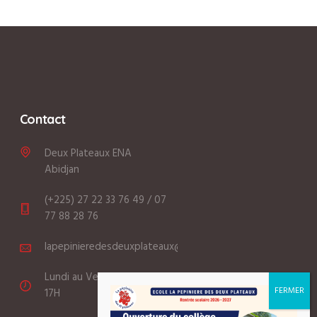
Contact
Deux Plateaux ENA
Abidjan
(+225) 27 22 33 76 49 / 07
77 88 28 76
lapepinieredesdeuxplateaux@gmail.com
Lundi au Vendredi: 8:00 -
17H