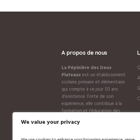
A propos de nous
La Pépinière des Deux
Q
Plateaux
est un établissement
A
scolaire primaire et élémentaire
G
qui compte à ce jour 50 ans
d’existence. Forte de son
C
expérience, elle contribue à la
formation et l’éducation des
tous petits
We value your privacy
We use cookies to enhance your browsing experience, serve