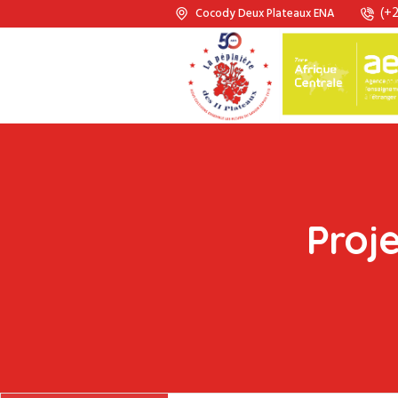
(+2
Cocody Deux Plateaux ENA
Proj