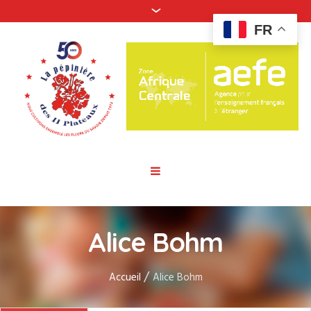
FR
Alice Bohm
/
Accueil
Alice Bohm