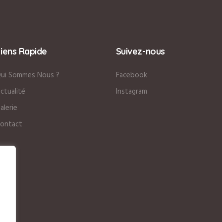
Liens Rapide
Suivez-nous
ui Sommes Nous ?
Facebook
ctualité
Instagram
alerie
ontact