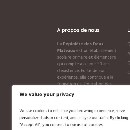
A propos de nous
La Pépinière des Deux
Q
Plateaux
est un établissement
A
scolaire primaire et élémentaire
G
qui compte à ce jour 50 ans
d’existence. Forte de son
C
expérience, elle contribue à la
formation et l’éducation des
tous petits
We value your privacy
We use cookies to enhance your browsing experience, serve
personalized ads or content, and analyze our traffic. By clicking
"Accept All", you consent to our use of cookies.