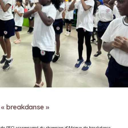
 « breakdanse »