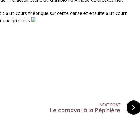
e de l’IFCI accompagné du champion d’Afrique de breakdanse .
oit à un cours théorique sur cette danse et ensuite à un court
er quelques pas
.
NEXT POST
Le carnaval à la Pépinière